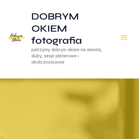
Przejdź
DOBRYM
do
treści
OKIEM
Głó
fotografia
men
patrzymy dobrym okiem na wesela,
śluby, sesje plenerowe i
okolicznościowe